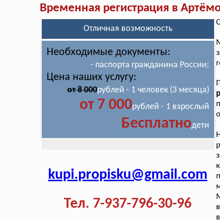
Временная регистрация в Артём
С
Отличная возможность
Необходимые документы:
з
г
- паспорта гражданина России;
Цена наших услугу:
П
от 8 000
рублей - 1 человек (3 месяца)
от 7 000
п
рублей - 1 взрослый
о
Бесплатно
дети
з
к
kupi.propisku@gmail.com
Тел. 7-937-796-30-96
в