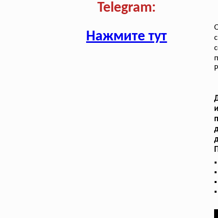
Telegram:
Нажмите тут
с
Р
и
д
д
П