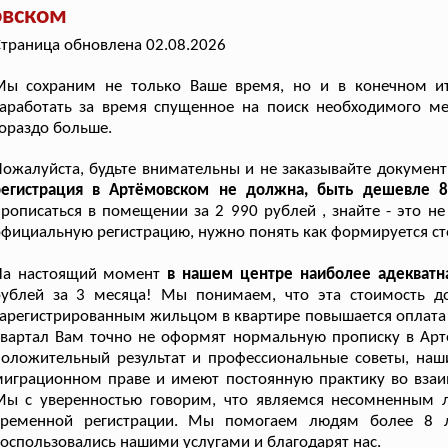
овском
траница обновлена 02.08.2026
Мы сохраним не только Ваше время, но и в конечном ит
аработать за время спущенное на поиск необходимого мес
ораздо больше.
ожалуйста, будьте внимательны и не заказывайте документ
регистрация в Артёмовском не должна, быть дешевле 8
рописаться в помещении за 2 990 рублей , знайте - это н
фициальную регистрацию, нужно понять как формируется ст
На настоящий момент
в нашем центре наиболее адекватн
рублей за 3 месяца! Мы понимаем, что эта стоимость д
арегистрированным жильцом в квартире повышается оплата к
вартал Вам точно не оформят нормальную прописку в Артё
положительный результат и профессиональные советы, на
миграционном праве и имеют постоянную практику во вза
Мы с уверенностью говорим, что являемся несомненным л
временной регистрации. Мы помогаем людям более 8 л
оспользовались нашими услугами и благодарят нас.