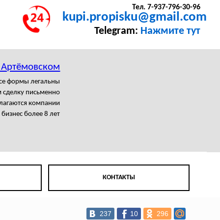
Тел. 7-937-796-30-96
kupi.propisku@gmail.com
Telegram:
Нажмите тут
в Артёмовском
се формы легальны
 сделку письменно
олагаются компании
бизнес более 8 лет
КОНТАКТЫ
237
10
296